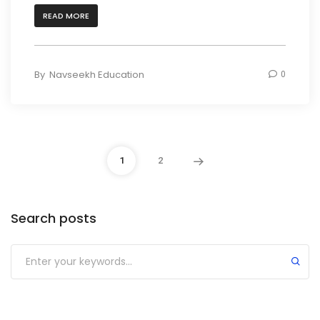
READ MORE
By
Navseekh Education
0
1
2
Search posts