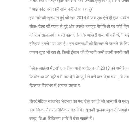
मिनट तक वो फड़फड़ाते रहे और फ़िर उनकी मृत्यु हो गई। और उसक
” आई कांट ब्रीद (मैं सांस नहीं ले पा रहा हूं)”
इस नारे की शुरुआत हुई थी सन 2014 में जब एक ऐसे ही एक अश्वेत 
चोक-होल्ड की वजह से हुई और उसके बावजूद पेंटालिओ पर कोई क्रिमिन
को पांच साल लगे। मरते वक़्त एरिक के आख़री शब्द भी वही थे, ” आई
इतिहास इनसे भरा पड़ा है। इन घटनाओं को विस्तार से जानने के लिए
कारण कुछ भी रहा हो, किसी इंसान की ज़िन्दगी कभी इतनी सस्ती नह
“ब्लैक लाईव्स मैटर्स” एक विश्वव्यापी आंदोलन जो 2013 को अमेरिका
किशोर था को शूटिंग में मार देने के जुर्म से बरी कर दिया गया। 
ख़िलाफ़ विश्वभर में आवाज़ उठता है
सिस्टेमेटिक नस्लभेद भेदभाव का एक ऐसा रूप है जो आसानी से पकड़
सामाजिक और राजनैतिक संगठनों में। इसकी झलक बहुत सी जगहों पर म
साख़, शिक्षा, चिकित्सा आदि में देख सकते हैं।