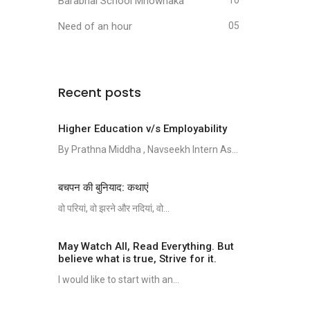
Barabhai School Mhownaka
10
Need of an hour
05
Recent posts
Higher Education v/s Employability
By Prathna Middha , Navseekh Intern As...
बचपन की बुनियाद: कथाएं
वो परियां, वो झरने और नदियां, वो...
May Watch All, Read Everything. But
believe what is true, Strive for it.
I would like to start with an...