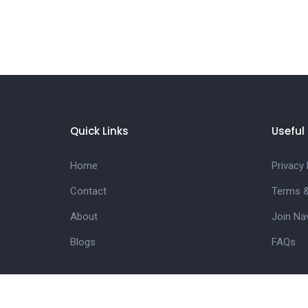
Quick Links
Useful 
Home
Privacy 
Contact
Terms &
About
Join Na
Blogs
FAQs