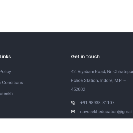
Links
Get in touch
Policy
42, Biyabani Road, Nr. Chhatripu
Police Station, Indore, M.P. –
 Conditions
452002
vseekh
+91 98938-81107
navseekheducation@gmai